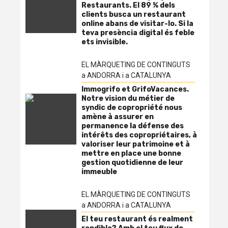
Restaurants. El 89 % dels
clients busca un restaurant
online abans de visitar-lo. Si la
teva presència digital és feble
ets invisible.
EL MÀRQUETING DE CONTINGUTS
a ANDORRA i a CATALUNYA
Immogrifo et GrifoVacances.
Notre vision du métier de
syndic de copropriété nous
amène à assurer en
permanence la défense des
intérêts des copropriétaires, à
valoriser leur patrimoine et à
mettre en place une bonne
gestion quotidienne de leur
immeuble
EL MÀRQUETING DE CONTINGUTS
a ANDORRA i a CATALUNYA
El teu restaurant és realment