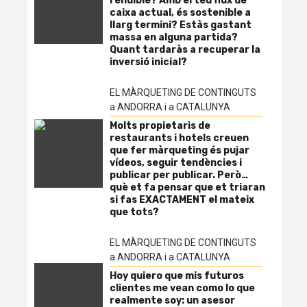
rendible? Amb el teu flux de
caixa actual, és sostenible a
llarg termini? Estàs gastant
massa en alguna partida?
Quant tardaràs a recuperar la
inversió inicial?
EL MÀRQUETING DE CONTINGUTS
a ANDORRA i a CATALUNYA
Molts propietaris de
restaurants i hotels creuen
que fer màrqueting és pujar
vídeos, seguir tendències i
publicar per publicar. Però…
què et fa pensar que et triaran
si fas EXACTAMENT el mateix
que tots?
EL MÀRQUETING DE CONTINGUTS
a ANDORRA i a CATALUNYA
Hoy quiero que mis futuros
clientes me vean como lo que
realmente soy: un asesor