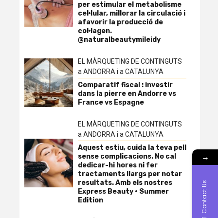
per estimular el metabolisme
cel·lular, millorar la circulació i
afavorir la producció de
col·lagen.
@naturalbeautymileidy
EL MÀRQUETING DE CONTINGUTS
a ANDORRA i a CATALUNYA
Comparatif fiscal : investir
dans la pierre en Andorre vs
France vs Espagne
EL MÀRQUETING DE CONTINGUTS
a ANDORRA i a CATALUNYA
Aquest estiu, cuida la teva pell
→
sense complicacions. No cal
dedicar-hi hores ni fer
tractaments llargs per notar
resultats. Amb els nostres
Contact Us
Express Beauty · Summer
Edition