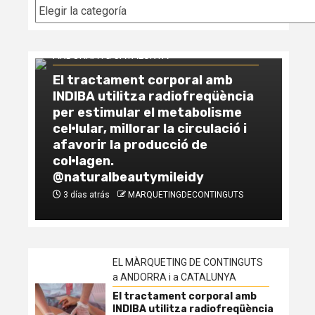
Categorías
EL MÀRQUETING DE CONTINGUTS a
ANDORRA i a CATALUNYA
El tractament corporal amb
INDIBA utilitza radiofreqüència
EL
per estimular el metabolisme
AN
cel·lular, millorar la circulació i
afavorir la producció de
Co
col·lagen.
la
@naturalbeautymileidy
vs
3 días atrás
MARQUETINGDECONTINGUTS
1
EL MÀRQUETING DE CONTINGUTS
a ANDORRA i a CATALUNYA
El tractament corporal amb
INDIBA utilitza radiofreqüència