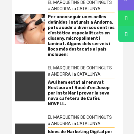
EL MÀRQUETING DE CONTINGUTS
a ANDORRA i a CATALUNYA
Per aconseguir unes celles
definides i naturals a Andorra,
pots acudir a diversos centres
d’estètica especialitzats en
disseny, micropoliment i
laminat. Alguns dels serveis i
llocs més destacats al país
inclouen:
EL MÀRQUETING DE CONTINGUTS
a ANDORRA i a CATALUNYA
Avui hem estat al renovat
Restaurant Racó d’en Josep
per instal·lar i provar la seva
nova cafetera de Cafès
NOVELL.
EL MÀRQUETING DE CONTINGUTS
a ANDORRA i a CATALUNYA
Idees de Marketing Digital per