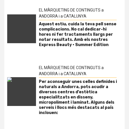
EL MÀRQUETING DE CONTINGUTS a
ANDORRA i a CATALUNYA
Aquest estiu, cuida la teva pell sense
complicacions. No cal dedicar-hi
hores ni fer tractaments llargs per
notar resultats. Amb els nostres
Express Beauty · Summer Edition
EL MÀRQUETING DE CONTINGUTS a
ANDORRA i a CATALUNYA
Per aconseguir unes celles definides i
naturals a Andorra, pots acudir a
diversos centres d’estètica
especialitzats en disseny,
micropoliment i laminat. Alguns dels
serveis i llocs més destacats al país
inclouen: