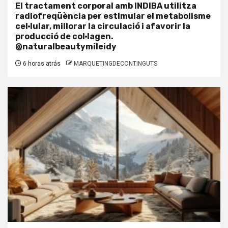
El tractament corporal amb INDIBA utilitza
radiofreqüència per estimular el metabolisme
cel·lular, millorar la circulació i afavorir la
producció de col·lagen.
@naturalbeautymileidy
6 horas atrás
MARQUETINGDECONTINGUTS