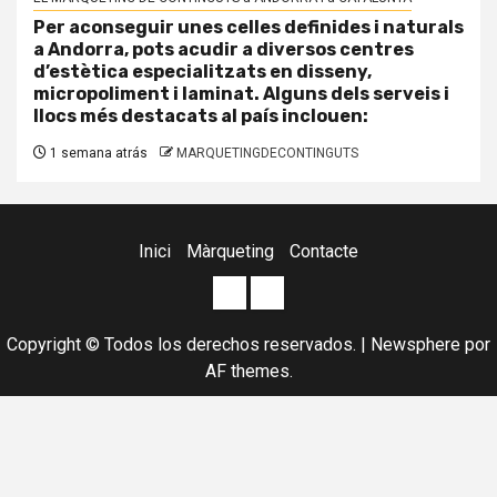
Per aconseguir unes celles definides i naturals
a Andorra, pots acudir a diversos centres
d’estètica especialitzats en disseny,
micropoliment i laminat. Alguns dels serveis i
llocs més destacats al país inclouen:
1 semana atrás
MARQUETINGDECONTINGUTS
Inici
Màrqueting
Contacte
Posicionament
Agència
WEB
de
Copyright © Todos los derechos reservados.
|
Newsphere
por
a
Marketing
AF themes.
GOOGLE
digital
en
i
Anglès,
Marketing
Francès,
online