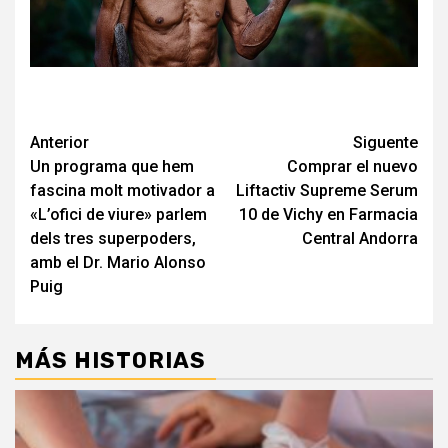
Navegación
Anterior
Siguente
Un programa que hem
Comprar el nuevo
de
fascina molt motivador a
Liftactiv Supreme Serum
entradas
«L’ofici de viure» parlem
10 de Vichy en Farmacia
dels tres superpoders,
Central Andorra
amb el Dr. Mario Alonso
Puig
MÁS HISTORIAS