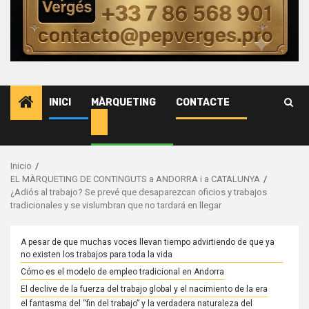
Advocats
Assessor
i
emprese
de
INICI
MÀRQUETING
CONTACTE
serveis.
Inicio
EL MÀRQUETING DE CONTINGUTS a ANDORRA i a CATALUNYA
¿Adiós al trabajo? Se prevé que desaparezcan oficios y trabajos
tradicionales y se vislumbran que no tardará en llegar
A pesar de que muchas voces llevan tiempo advirtiendo de que ya
no existen los trabajos para toda la vida
Cómo es el modelo de empleo tradicional en Andorra
El declive de la fuerza del trabajo global y el nacimiento de la era
el fantasma del “fin del trabajo” y la verdadera naturaleza del