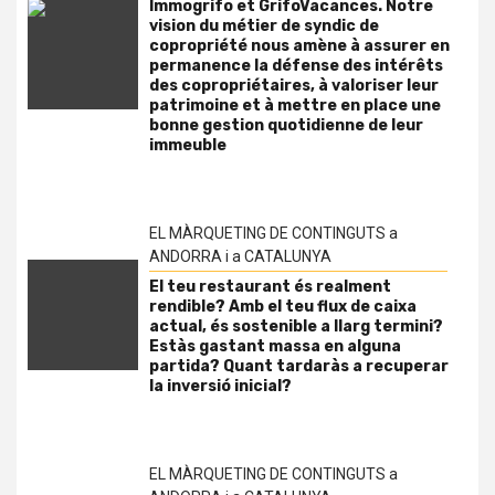
Immogrifo et GrifoVacances. Notre
vision du métier de syndic de
copropriété nous amène à assurer en
permanence la défense des intérêts
des copropriétaires, à valoriser leur
patrimoine et à mettre en place une
bonne gestion quotidienne de leur
immeuble
EL MÀRQUETING DE CONTINGUTS a
ANDORRA i a CATALUNYA
El teu restaurant és realment
rendible? Amb el teu flux de caixa
actual, és sostenible a llarg termini?
Estàs gastant massa en alguna
partida? Quant tardaràs a recuperar
la inversió inicial?
EL MÀRQUETING DE CONTINGUTS a