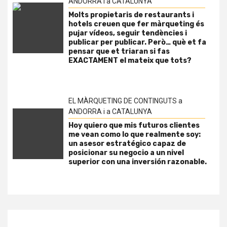
ANDORRA i a CATALUNYA
Molts propietaris de restaurants i
hotels creuen que fer màrqueting és
pujar vídeos, seguir tendències i
publicar per publicar. Però… què et fa
pensar que et triaran si fas
EXACTAMENT el mateix que tots?
EL MÀRQUETING DE CONTINGUTS a
ANDORRA i a CATALUNYA
Hoy quiero que mis futuros clientes
me vean como lo que realmente soy:
un asesor estratégico capaz de
posicionar su negocio a un nivel
superior con una inversión razonable.