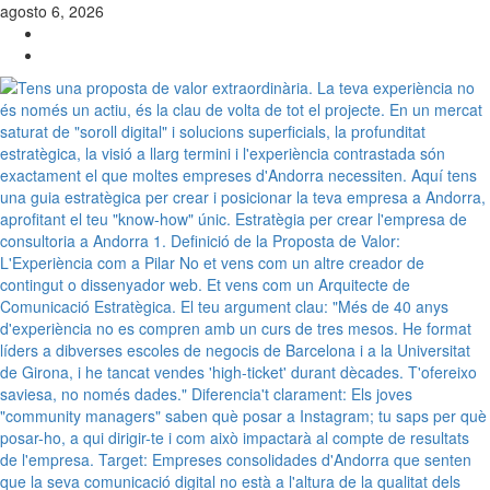
Saltar
agosto 6, 2026
al
Posicionament
contenido
WEB
Agència
a
de
GOOGLE
Marketing
en
digital
Anglès,
i
Francès,
Marketing
Espanyol
online
i
i
Català.
offline.
Especialistes
Gestió
en
professional
Hotels,
de
Restaurants,
xarxes
Constructores,
socials
Advocats,
Assessories
i
empreses
de
serveis.