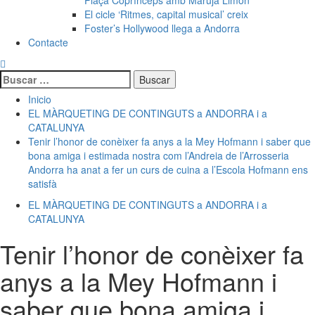
Plaça Coprínceps amb Maruja Limón
El cicle ‘Ritmes, capital musical’ creix
Foster’s Hollywood llega a Andorra
Contacte
Buscar:
Inicio
EL MÀRQUETING DE CONTINGUTS a ANDORRA i a
CATALUNYA
Tenir l’honor de conèixer fa anys a la Mey Hofmann i saber que
bona amiga i estimada nostra com l’Andreia de l’Arrosseria
Andorra ha anat a fer un curs de cuina a l’Escola Hofmann ens
satisfà
EL MÀRQUETING DE CONTINGUTS a ANDORRA i a
CATALUNYA
Tenir l’honor de conèixer fa
anys a la Mey Hofmann i
saber que bona amiga i