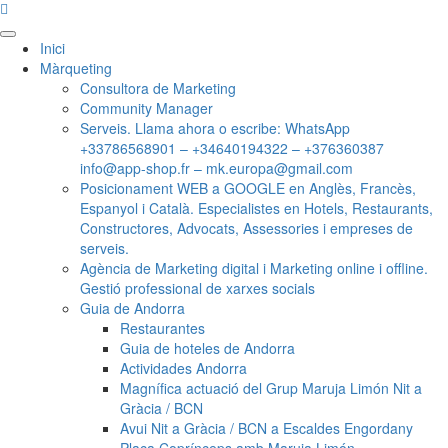
Menú
Inici
principal
Màrqueting
Consultora de Marketing
Community Manager
Serveis. Llama ahora o escribe: WhatsApp
+33786568901 – +34640194322 – +376360387
info@app-shop.fr – mk.europa@gmail.com
Posicionament WEB a GOOGLE en Anglès, Francès,
Espanyol i Català. Especialistes en Hotels, Restaurants,
Constructores, Advocats, Assessories i empreses de
serveis.
Agència de Marketing digital i Marketing online i offline.
Gestió professional de xarxes socials
Guia de Andorra
Restaurantes
Guia de hoteles de Andorra
Actividades Andorra
Magnífica actuació del Grup Maruja Limón Nit a
Gràcia / BCN
Avui Nit a Gràcia / BCN a Escaldes Engordany