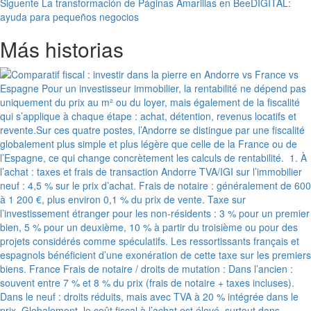
entradas
Siguente
La transformación de Páginas Amarillas en BeeDIGITAL:
ayuda para pequeños negocios
Más historias