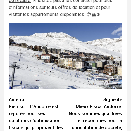
de la Case.
N’hésitez pas à les contacter pour plus
d’informations sur leurs offres de location et pour
visiter les appartements disponibles. 😊🏔️❄️
Navegación
Anterior
Siguente
Bien sûr ! L’Andorre est
Mieux Fiscal Andorre.
de
réputée pour ses
Nous sommes qualifiées
entradas
solutions d’optimisation
et reconnues pour la
fiscale qui proposent des
constitution de société,