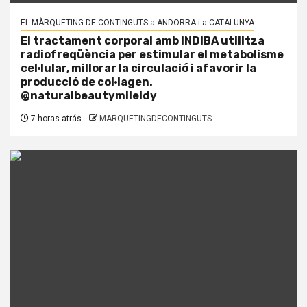
EL MÀRQUETING DE CONTINGUTS a ANDORRA i a CATALUNYA
El tractament corporal amb INDIBA utilitza
radiofreqüència per estimular el metabolisme
cel·lular, millorar la circulació i afavorir la
producció de col·lagen.
@naturalbeautymileidy
7 horas atrás
MARQUETINGDECONTINGUTS