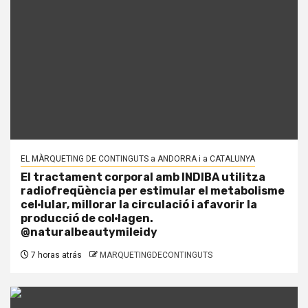
EL MÀRQUETING DE CONTINGUTS a ANDORRA i a CATALUNYA
El tractament corporal amb INDIBA utilitza
radiofreqüència per estimular el metabolisme
cel·lular, millorar la circulació i afavorir la
producció de col·lagen.
@naturalbeautymileidy
7 horas atrás
MARQUETINGDECONTINGUTS