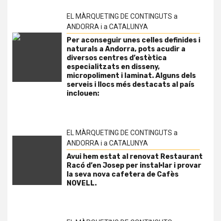
EL MÀRQUETING DE CONTINGUTS a
ANDORRA i a CATALUNYA
Per aconseguir unes celles definides i
naturals a Andorra, pots acudir a
diversos centres d’estètica
especialitzats en disseny,
micropoliment i laminat. Alguns dels
serveis i llocs més destacats al país
inclouen:
EL MÀRQUETING DE CONTINGUTS a
ANDORRA i a CATALUNYA
Avui hem estat al renovat Restaurant
Racó d’en Josep per instal·lar i provar
la seva nova cafetera de Cafès
NOVELL.