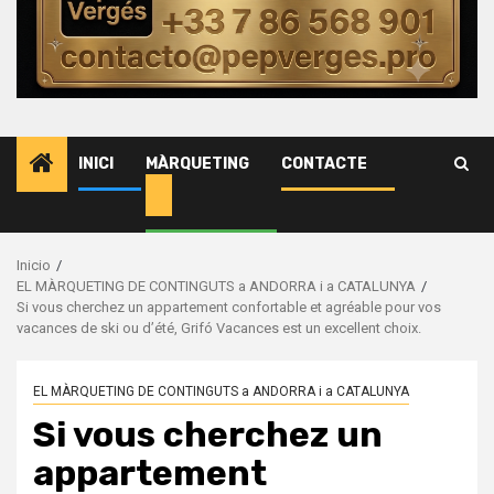
Advocats
Assessor
i
emprese
de
INICI
MÀRQUETING
CONTACTE
serveis.
Inicio
EL MÀRQUETING DE CONTINGUTS a ANDORRA i a CATALUNYA
Si vous cherchez un appartement confortable et agréable pour vos
vacances de ski ou d’été, Grifó Vacances est un excellent choix.
EL MÀRQUETING DE CONTINGUTS a ANDORRA i a CATALUNYA
Si vous cherchez un
appartement