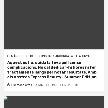
EL MÀRQUETING DE CONTINGUTS a ANDORRA i a CATALUNYA
Aquest estiu, cuida la teva pell sense
complicacions. No cal dedicar-hi hores ni fer
tractaments llargs per notar resultats. Amb
els nostres Express Beauty · Summer Edition
1 semana atrás
MARQUETINGDECONTINGUTS