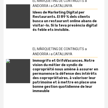
EL MÀRQUETING DE CONTINGUTS a
ANDORRA i a CATALUNYA
Idees de Marketing Digital per
Restaurants. El 89 % dels clients
busca un restaurant online abans de
visitar-lo. Si la teva presència digital
és feble ets invisible.
EL MÀRQUETING DE CONTINGUTS a
ANDORRA i a CATALUNYA
Immogrifo et GrifoVacances. Notre
vision du métier de syndic de
copropriété nous amène à assurer en
permanence la défense des intérêts
des copropriétaires, à valoriser leur
patrimoine et à mettre en place une
bonne gestion quotidienne de leur
immeuble