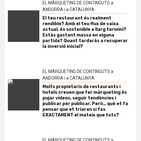
EL MÀRQUETING DE CONTINGUTS a
ANDORRA i a CATALUNYA
El teu restaurant és realment
rendible? Amb el teu flux de caixa
actual, és sostenible a llarg termini?
Estàs gastant massa en alguna
partida? Quant tardaràs a recuperar
la inversió inicial?
EL MÀRQUETING DE CONTINGUTS a
ANDORRA i a CATALUNYA
Molts propietaris de restaurants i
hotels creuen que fer màrqueting és
pujar vídeos, seguir tendències i
publicar per publicar. Però… què et fa
pensar que et triaran si fas
EXACTAMENT el mateix que tots?
EL MÀRQUETING DE CONTINGUTS a