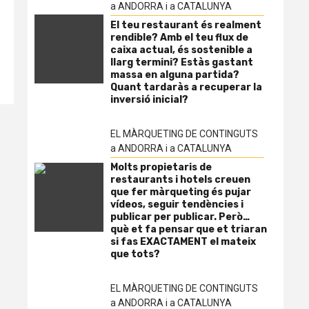
a ANDORRA i a CATALUNYA
El teu restaurant és realment
rendible? Amb el teu flux de
caixa actual, és sostenible a
llarg termini? Estàs gastant
massa en alguna partida?
Quant tardaràs a recuperar la
inversió inicial?
EL MÀRQUETING DE CONTINGUTS
a ANDORRA i a CATALUNYA
Molts propietaris de
restaurants i hotels creuen
que fer màrqueting és pujar
vídeos, seguir tendències i
publicar per publicar. Però…
què et fa pensar que et triaran
si fas EXACTAMENT el mateix
que tots?
EL MÀRQUETING DE CONTINGUTS
a ANDORRA i a CATALUNYA