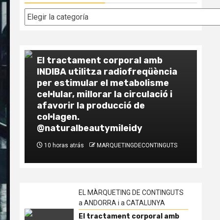
Categorías
EL MÀRQUETING DE CONTINGUTS a
ANDORRA i a CATALUNYA
El tractament corporal amb
INDIBA utilitza radiofreqüència
EL
per estimular el metabolisme
AN
cel·lular, millorar la circulació i
afavorir la producció de
Co
col·lagen.
la
@naturalbeautymileidy
vs
10 horas atrás
MARQUETINGDECONTINGUTS
1
EL MÀRQUETING DE CONTINGUTS
a ANDORRA i a CATALUNYA
El tractament corporal amb