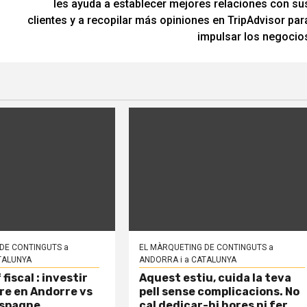
les ayuda a establecer mejores relaciones con su
clientes y a recopilar más opiniones en TripAdvisor par
impulsar los negocio
DE CONTINGUTS a
EL MÀRQUETING DE CONTINGUTS a
TALUNYA
ANDORRA i a CATALUNYA
iscal : investir
Aquest estiu, cuida la teva
rre en Andorre vs
pell sense complicacions. No
Espagne
cal dedicar-hi hores ni fer