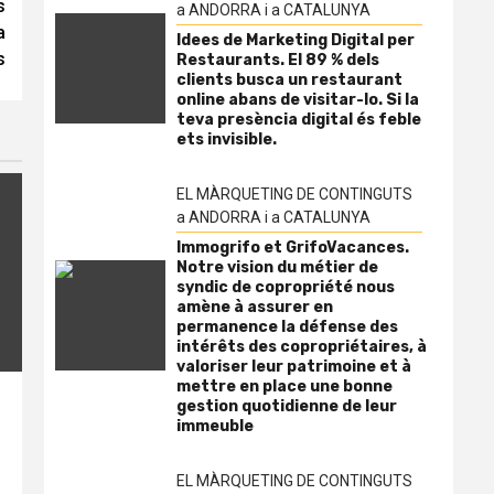
s
a ANDORRA i a CATALUNYA
a
Idees de Marketing Digital per
s
Restaurants. El 89 % dels
clients busca un restaurant
online abans de visitar-lo. Si la
teva presència digital és feble
ets invisible.
EL MÀRQUETING DE CONTINGUTS
a ANDORRA i a CATALUNYA
Immogrifo et GrifoVacances.
Notre vision du métier de
syndic de copropriété nous
amène à assurer en
permanence la défense des
intérêts des copropriétaires, à
valoriser leur patrimoine et à
mettre en place une bonne
gestion quotidienne de leur
immeuble
EL MÀRQUETING DE CONTINGUTS