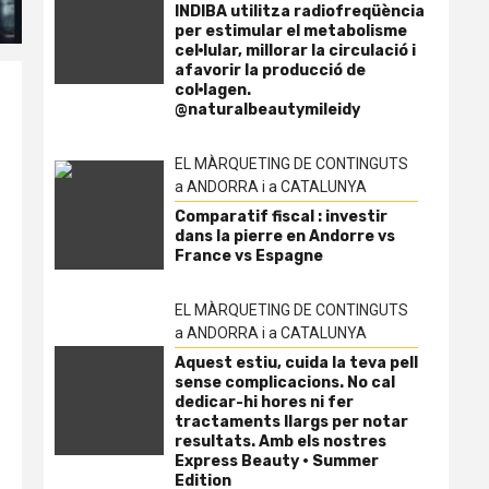
INDIBA utilitza radiofreqüència
per estimular el metabolisme
cel·lular, millorar la circulació i
afavorir la producció de
col·lagen.
@naturalbeautymileidy
EL MÀRQUETING DE CONTINGUTS
a ANDORRA i a CATALUNYA
Comparatif fiscal : investir
dans la pierre en Andorre vs
France vs Espagne
EL MÀRQUETING DE CONTINGUTS
a ANDORRA i a CATALUNYA
Aquest estiu, cuida la teva pell
sense complicacions. No cal
dedicar-hi hores ni fer
tractaments llargs per notar
resultats. Amb els nostres
Express Beauty · Summer
Edition