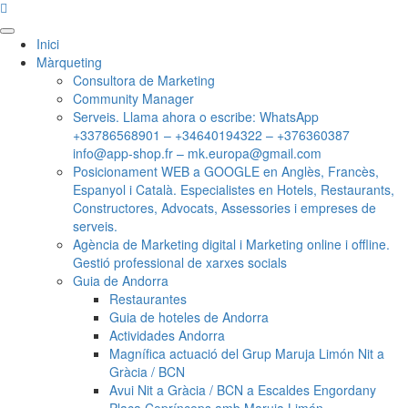
Menú
Inici
principal
Màrqueting
Consultora de Marketing
Community Manager
Serveis. Llama ahora o escribe: WhatsApp
+33786568901 – +34640194322 – +376360387
info@app-shop.fr – mk.europa@gmail.com
Posicionament WEB a GOOGLE en Anglès, Francès,
Espanyol i Català. Especialistes en Hotels, Restaurants,
Constructores, Advocats, Assessories i empreses de
serveis.
Agència de Marketing digital i Marketing online i offline.
Gestió professional de xarxes socials
Guia de Andorra
Restaurantes
Guia de hoteles de Andorra
Actividades Andorra
Magnífica actuació del Grup Maruja Limón Nit a
Gràcia / BCN
Avui Nit a Gràcia / BCN a Escaldes Engordany