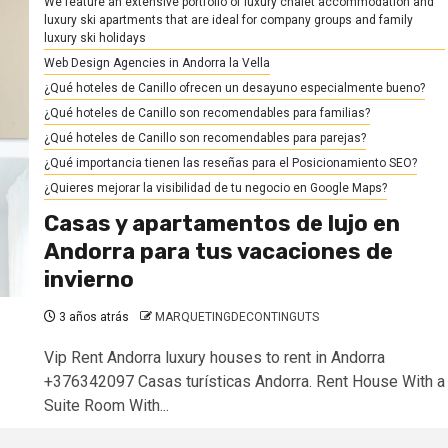
We feature an extensive portfolio of luxury chalet accommodation and
luxury ski apartments that are ideal for company groups and family
luxury ski holidays
Web Design Agencies in Andorra la Vella
¿Qué hoteles de Canillo ofrecen un desayuno especialmente bueno?
¿Qué hoteles de Canillo son recomendables para familias?
¿Qué hoteles de Canillo son recomendables para parejas?
¿Qué importancia tienen las reseñas para el Posicionamiento SEO?
¿Quieres mejorar la visibilidad de tu negocio en Google Maps?
Casas y apartamentos de lujo en
Andorra para tus vacaciones de
invierno
3 años atrás
MARQUETINGDECONTINGUTS
Vip Rent Andorra luxury houses to rent in Andorra
+376342097 Casas turísticas Andorra. Rent House With a
Suite Room With...