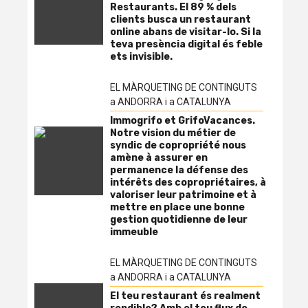
Restaurants. El 89 % dels
clients busca un restaurant
online abans de visitar-lo. Si la
teva presència digital és feble
ets invisible.
EL MÀRQUETING DE CONTINGUTS
a ANDORRA i a CATALUNYA
Immogrifo et GrifoVacances.
Notre vision du métier de
syndic de copropriété nous
amène à assurer en
permanence la défense des
intérêts des copropriétaires, à
valoriser leur patrimoine et à
mettre en place une bonne
gestion quotidienne de leur
immeuble
EL MÀRQUETING DE CONTINGUTS
a ANDORRA i a CATALUNYA
El teu restaurant és realment