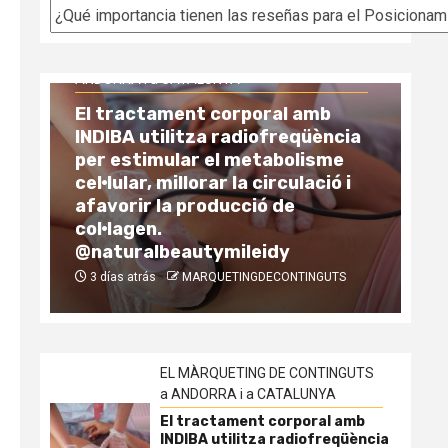
Categorías
EL MÀRQUETING DE CONTINGUTS a
ANDORRA i a CATALUNYA
El tractament corporal amb
INDIBA utilitza radiofreqüència
EL
per estimular el metabolisme
AN
cel·lular, millorar la circulació i
afavorir la producció de
Co
col·lagen.
la
@naturalbeautymileidy
vs
3 días atrás
MARQUETINGDECONTINGUTS
1
EL MÀRQUETING DE CONTINGUTS
a ANDORRA i a CATALUNYA
El tractament corporal amb
INDIBA utilitza radiofreqüència