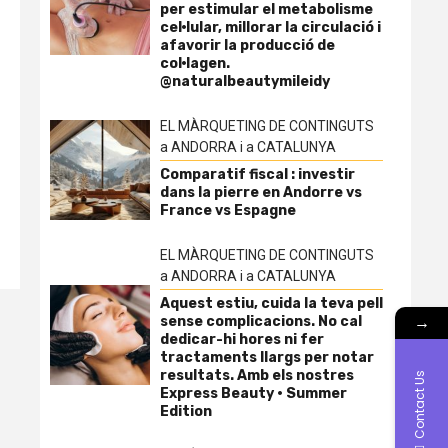
per estimular el metabolisme
cel·lular, millorar la circulació i
afavorir la producció de
col·lagen.
@naturalbeautymileidy
EL MÀRQUETING DE CONTINGUTS
a ANDORRA i a CATALUNYA
Comparatif fiscal : investir
dans la pierre en Andorre vs
France vs Espagne
EL MÀRQUETING DE CONTINGUTS
a ANDORRA i a CATALUNYA
Aquest estiu, cuida la teva pell
→
sense complicacions. No cal
dedicar-hi hores ni fer
tractaments llargs per notar
resultats. Amb els nostres
Contact Us
Express Beauty · Summer
Edition