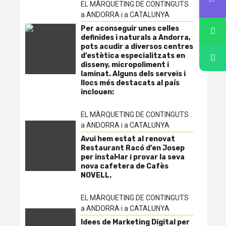
EL MÀRQUETING DE CONTINGUTS
a ANDORRA i a CATALUNYA
Per aconseguir unes celles
definides i naturals a Andorra,
pots acudir a diversos centres
d’estètica especialitzats en
disseny, micropoliment i
laminat. Alguns dels serveis i
llocs més destacats al país
inclouen:
EL MÀRQUETING DE CONTINGUTS
a ANDORRA i a CATALUNYA
Avui hem estat al renovat
Restaurant Racó d’en Josep
per instal·lar i provar la seva
nova cafetera de Cafès
NOVELL.
EL MÀRQUETING DE CONTINGUTS
a ANDORRA i a CATALUNYA
Idees de Marketing Digital per