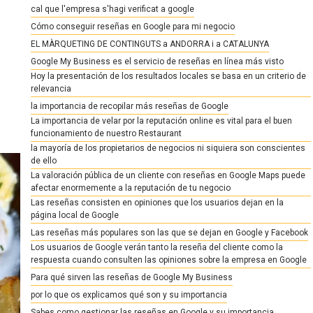
cal que l'empresa s'hagi verificat a google
Cómo conseguir reseñas en Google para mi negocio
EL MÀRQUETING DE CONTINGUTS a ANDORRA i a CATALUNYA
Google My Business es el servicio de reseñas en línea más visto
Hoy la presentación de los resultados locales se basa en un criterio de
relevancia
la importancia de recopilar más reseñas de Google
La importancia de velar por la reputación online es vital para el buen
funcionamiento de nuestro Restaurant
la mayoría de los propietarios de negocios ni siquiera son conscientes
de ello
La valoración pública de un cliente con reseñas en Google Maps puede
afectar enormemente a la reputación de tu negocio
Las reseñas consisten en opiniones que los usuarios dejan en la
página local de Google
Las reseñas más populares son las que se dejan en Google y Facebook
Los usuarios de Google verán tanto la reseña del cliente como la
respuesta cuando consulten las opiniones sobre la empresa en Google
Para qué sirven las reseñas de Google My Business
por lo que os explicamos qué son y su importancia
Sabes como gestionar las reseñas en Google y su importancia