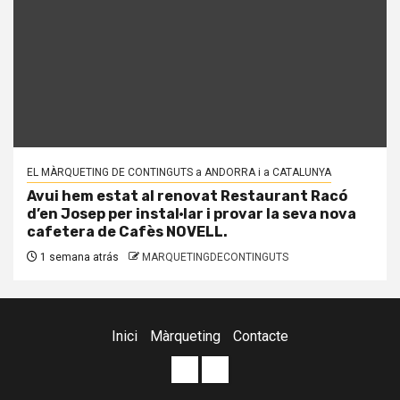
EL MÀRQUETING DE CONTINGUTS a ANDORRA i a CATALUNYA
Avui hem estat al renovat Restaurant Racó
d’en Josep per instal·lar i provar la seva nova
cafetera de Cafès NOVELL.
1 semana atrás
MARQUETINGDECONTINGUTS
Inici
Màrqueting
Contacte
Posicionament
Agència
WEB
de