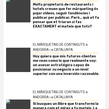
Molts propietaris de restaurants i
hotels creuen que fer màrqueting és
pujar vídeos, seguir tendències i
publicar per publicar. Però… què et fa
pensar que et triaran si fas
EXACTAMENT el mateix que tots?
EL MÀRQUETING DE CONTINGUTS a
ANDORRA i a CATALUNYA
Hoy quiero que mis futuros clientes
me vean como lo que realmente soy:
un asesor estratégico capaz de
posicionar su negocio a un nivel
superior con una inversión razonable.
EL MÀRQUETING DE CONTINGUTS a
ANDORRA i a CATALUNYA
Si busques un llibre que transformi la
manera com et mires a tu mateix, La