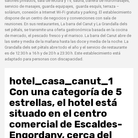
salones privados, sala de lectura y TV, sauna, bañera de hidromasajes,
servicio de masajes, guarda equipajes, guarda esquís, terraza –
solárium, conexión a Internet Wi-Fi gratuita y parking. El establecimiento
dispone de un centro de negocios y convenciones con sala de
reuniones. En sus restaurantes, La barra del Canut y La Grandalla dels
set pètals, se transmite una oferta gastronómica basada en la cocina
de mercado, el pescado fresco y el marisco. La barra del Canut abre de
las siete y media de la mañana hasta las doce y media de la noche. La
Grandalla dels set pètals abre todo el año y el servicio de restaurante
es de 12:30 h a 16 h y de 20 h a 23:30 h. Este establecimiento está
adaptado para personas con discapacidad.
hotel_casa_canut_1
Con una categoría de 5
estrellas, el hotel está
situado en el centro
comercial de Escaldes-
Engordany, cerca del