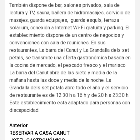
También dispone de bar, salones privados, sala de
lectura y TV, sauna, bañera de hidromasajes, servicio de
masajes, guarda equipajes, guarda esquís, terraza –
solárium, conexión a Internet Wi-Fi gratuita y parking. El
establecimiento dispone de un centro de negocios y
convenciones con sala de reuniones. En sus
restaurantes, La barra del Canut y La Grandalla dels set
pètals, se transmite una oferta gastronómica basada en
la cocina de mercado, el pescado fresco y el marisco.
La barra del Canut abre de las siete y media de la
mañana hasta las doce y media de la noche. La
Grandalla dels set pètals abre todo el año y el servicio
de restaurante es de 12:30 h a 16 h y de 20 h a 23:30 h.
Este establecimiento está adaptado para personas con
discapacidad.
Navegación
Anterior
RESERVAR A CASA CANUT
de