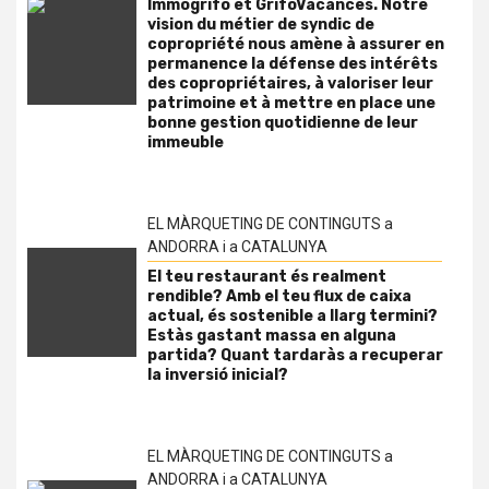
Immogrifo et GrifoVacances. Notre
vision du métier de syndic de
copropriété nous amène à assurer en
permanence la défense des intérêts
des copropriétaires, à valoriser leur
patrimoine et à mettre en place une
bonne gestion quotidienne de leur
immeuble
EL MÀRQUETING DE CONTINGUTS a
ANDORRA i a CATALUNYA
El teu restaurant és realment
rendible? Amb el teu flux de caixa
actual, és sostenible a llarg termini?
Estàs gastant massa en alguna
partida? Quant tardaràs a recuperar
la inversió inicial?
EL MÀRQUETING DE CONTINGUTS a
ANDORRA i a CATALUNYA