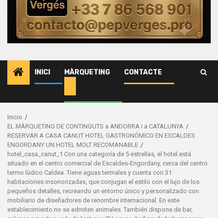
Advocats
Assessor
i
emprese
de
INICI
MÀRQUETING
CONTACTE
serveis.
Inicio
EL MÀRQUETING DE CONTINGUTS a ANDORRA i a CATALUNYA
RESERVAR A CASA CANUT HOTEL GASTRONÓMICO EN ESCALDES
ENGORDANY UN HOTEL MOLT RECOMANABLE
hotel_casa_canut_1 Con una categoría de 5 estrellas, el hotel está
situado en el centro comercial de Escaldes-Engordany, cerca del centro
termo lúdico Caldea. Tiene aguas termales y cuenta con 31
habitaciones insonorizadas, que conjugan el estilo con el lujo de los
pequeños detalles, recreando un entorno único y personalizado con
mobiliario de diseñadores de renombre internacional. En este
establecimiento no se admiten animales. También dispone de bar,