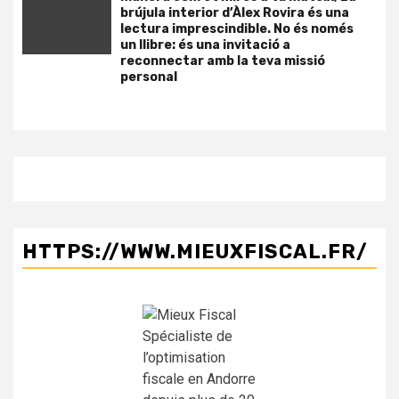
brújula interior d’Àlex Rovira és una
lectura imprescindible. No és només
un llibre: és una invitació a
reconnectar amb la teva missió
personal
HTTPS://WWW.MIEUXFISCAL.FR/