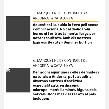
EL MÀRQUETING DE CONTINGUTS a
ANDORRA i a CATALUNYA
Aquest estiu, cuida la teva pell sense
complicacions. No cal dedicar-hi
hores ni fer tractaments llargs per
notar resultats. Amb els nostres
Express Beauty · Summer Edition
EL MÀRQUETING DE CONTINGUTS a
ANDORRA i a CATALUNYA
Per aconseguir unes celles definides i
naturals a Andorra, pots acudir a
diversos centres d’estètica
especialitzats en disseny,
micropoliment i laminat. Alguns dels
serveis i llocs més destacats al país
inclouen: