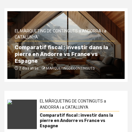
EL MÀRQUETING DE CONTINGUTS a ANDORRA i a
CATALUNYA
Aquest estiu, cuida la teva pell sense
complicacions. No cal dedicar-hi
hores ni fer tractaments llargs per
notar resultats. Amb els nostres
Express Beauty · Summer Edition
7 días atrás
MARQUETINGDECONTINGUTS
EL MÀRQUETING DE CONTINGUTS a
ANDORRA i a CATALUNYA
Comparatif fiscal : investir dans la
pierre en Andorre vs France vs
Espagne