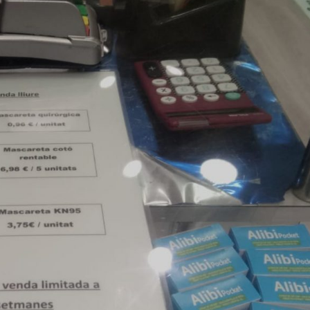
EL MÀRQUETING DE CONTINGUTS a
ANDORRA i a CATALUNYA
El tractament corporal amb
INDIBA utilitza radiofreqüènc
per estimular el metabolisme
cel·lular, millorar la circulació i
afavorir la producció de
col·lagen.
@naturalbeautymileidy
3 días atrás
MARQUETINGDECONTINGUTS