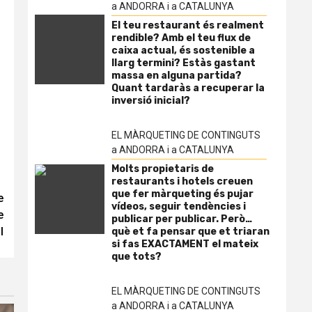
a ANDORRA i a CATALUNYA
El teu restaurant és realment
rendible? Amb el teu flux de
caixa actual, és sostenible a
llarg termini? Estàs gastant
massa en alguna partida?
Quant tardaràs a recuperar la
inversió inicial?
EL MÀRQUETING DE CONTINGUTS
a ANDORRA i a CATALUNYA
Molts propietaris de
restaurants i hotels creuen
que fer màrqueting és pujar
e
vídeos, seguir tendències i
e
publicar per publicar. Però…
l
què et fa pensar que et triaran
si fas EXACTAMENT el mateix
que tots?
EL MÀRQUETING DE CONTINGUTS
a ANDORRA i a CATALUNYA