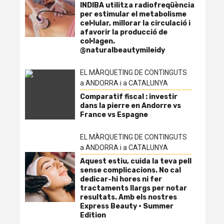
INDIBA utilitza radiofreqüència
per estimular el metabolisme
cel·lular, millorar la circulació i
afavorir la producció de
col·lagen.
@naturalbeautymileidy
EL MÀRQUETING DE CONTINGUTS
a ANDORRA i a CATALUNYA
Comparatif fiscal : investir
dans la pierre en Andorre vs
France vs Espagne
EL MÀRQUETING DE CONTINGUTS
a ANDORRA i a CATALUNYA
Aquest estiu, cuida la teva pell
sense complicacions. No cal
dedicar-hi hores ni fer
tractaments llargs per notar
resultats. Amb els nostres
Express Beauty · Summer
Edition