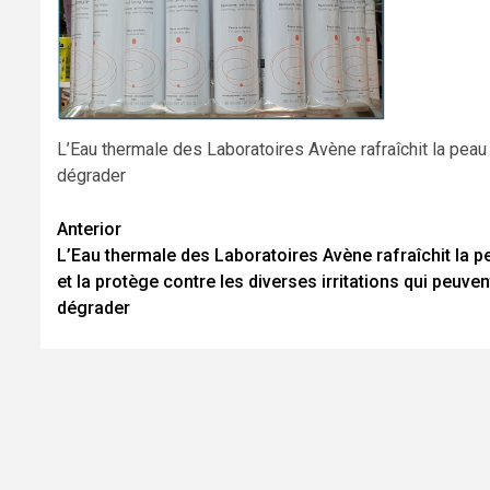
L’Eau thermale des Laboratoires Avène rafraîchit la peau e
dégrader
Navegación
Anterior
L’Eau thermale des Laboratoires Avène rafraîchit la p
de
et la protège contre les diverses irritations qui peuven
entradas
dégrader