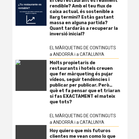
El teu restaurant és realment
rendible? Amb el teu flux de
caixa actual, és sostenible a
llarg termini? Estàs gastant
massa en alguna partida?
Quant tardaràs a recuperar la
inversió inicial?
EL MÀRQUETING DE CONTINGUTS
a ANDORRA i a CATALUNYA
Molts propietaris de
restaurants i hotels creuen
que fer màrqueting és pujar
vídeos, seguir tendències i
publicar per publicar. Però…
què et fa pensar que et triaran
si fas EXACTAMENT el mateix
que tots?
EL MÀRQUETING DE CONTINGUTS
a ANDORRA i a CATALUNYA
Hoy quiero que mis futuros
clientes me vean como lo que