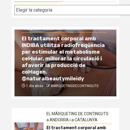
Categorías
EL
AN
Aq
ia
se
EL MÀRQUETING DE CONTINGUTS a
de
ANDORRA i a CATALUNYA
tr
Comparatif fiscal : investir dans
re
la pierre en Andorre vs France
Ex
vs Espagne
Ed
1 semana atrás
MARQUETINGDECONTINGUTS
1
EL MÀRQUETING DE CONTINGUTS
a ANDORRA i a CATALUNYA
El tractament corporal amb