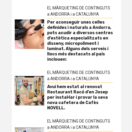
EL MÀRQUETING DE CONTINGUTS
a ANDORRA i a CATALUNYA
Per aconseguir unes celles
definides i naturals a Andorra,
pots acudir a diversos centres
d’estètica especialitzats en
disseny, micropoliment i
laminat. Alguns dels serveis i
llocs més destacats al país
inclouen:
EL MÀRQUETING DE CONTINGUTS
a ANDORRA i a CATALUNYA
Avui hem estat al renovat
Restaurant Racó d’en Josep
per instal·lar i provar la seva
nova cafetera de Cafès
NOVELL.
EL MÀRQUETING DE CONTINGUTS
a ANDORRA i a CATALUNYA