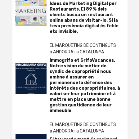
Idees de Marketing Digital per
Restaurants. El 89 % dels
clients busca un restaurant
online abans de visitar-lo. Si la
teva presència digital és feble
ets invisible.
EL MÀRQUETING DE CONTINGUTS
a ANDORRA i a CATALUNYA
Immogrifo et GrifoVacances.
Notre vision du métier de
syndic de copropriété nous
amène à assurer en
permanence la défense des
intérêts des copropriétaires, à
valoriser leur patrimoine et à
mettre en place une bonne
gestion quotidienne de leur
immeuble
EL MÀRQUETING DE CONTINGUTS
a ANDORRA i a CATALUNYA