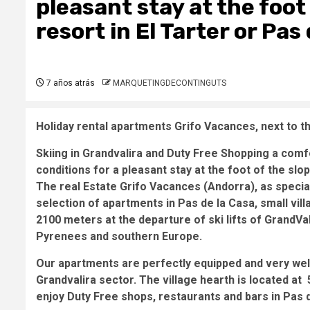
pleasant stay at the foot
resort in El Tarter or Pas
7 años atrás
MARQUETINGDECONTINGUTS
Holiday rental apartments Grifo Vacances, next to t
Skiing in Grandvalira and Duty Free Shopping a comf
conditions for a pleasant stay at the foot of the slo
The real Estate Grifo Vacances (Andorra), as specia
selection of apartments in Pas de la Casa, small vil
2100 meters at the departure of ski lifts of GrandVal
Pyrenees and southern Europe.
Our apartments are perfectly equipped and very wel
Grandvalira sector. The village hearth is located a
enjoy Duty Free shops, restaurants and bars in Pas 