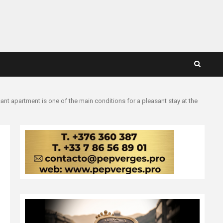
Advocats,
Assessories
i
empreses
de
serveis.
nt apartment is one of the main conditions for a pleasant stay at the
d