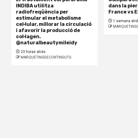
INDIBA utilitza
dans la pie
radiofreqüència per
France vs 
estimular el metabolisme
1 semana atr
cel·lular, millorar la circulació
MARQUETING
i afavorir la producció de
col·lagen.
@naturalbeautymileidy
23 horas atrás
MARQUETINGDECONTINGUTS