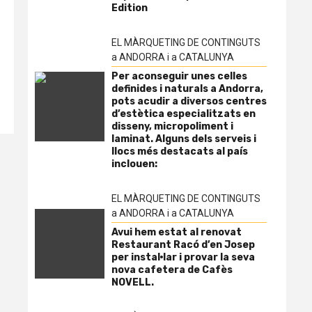
Edition
EL MÀRQUETING DE CONTINGUTS
a ANDORRA i a CATALUNYA
Per aconseguir unes celles
definides i naturals a Andorra,
pots acudir a diversos centres
d’estètica especialitzats en
disseny, micropoliment i
laminat. Alguns dels serveis i
llocs més destacats al país
inclouen:
EL MÀRQUETING DE CONTINGUTS
a ANDORRA i a CATALUNYA
Avui hem estat al renovat
Restaurant Racó d’en Josep
per instal·lar i provar la seva
nova cafetera de Cafès
NOVELL.