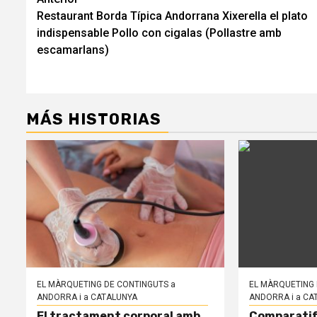
Navegación
Restaurant Borda Típica Andorrana Xixerella el plato
de
indispensable Pollo con cigalas (Pollastre amb
entradas
escamarlans)
MÁS HISTORIAS
EL MÀRQUETING DE CONTINGUTS a
EL MÀRQUETING 
ANDORRA i a CATALUNYA
ANDORRA i a CA
El tractament corporal amb
Comparatif f