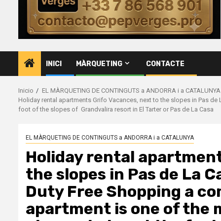
INICI
MÀRQUETING
CONTACTE
Inicio
EL MÀRQUETING DE CONTINGUTS a ANDORRA i a CATALUNYA
Holiday rental apartments Grifo Vacances, next to the slopes in Pas de 
foot of the slopes of Grandvalira resort in El Tarter or Pas de La Casa
EL MÀRQUETING DE CONTINGUTS a ANDORRA i a CATALUNYA
Holiday rental apartment
the slopes in Pas de La C
Duty Free Shopping a co
apartment is one of the 