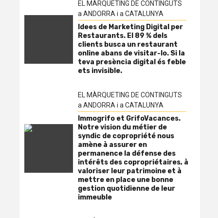
EL MÀRQUETING DE CONTINGUTS
a ANDORRA i a CATALUNYA
Idees de Marketing Digital per
Restaurants. El 89 % dels
clients busca un restaurant
online abans de visitar-lo. Si la
teva presència digital és feble
ets invisible.
EL MÀRQUETING DE CONTINGUTS
a ANDORRA i a CATALUNYA
Immogrifo et GrifoVacances.
Notre vision du métier de
syndic de copropriété nous
amène à assurer en
permanence la défense des
intérêts des copropriétaires, à
valoriser leur patrimoine et à
mettre en place une bonne
gestion quotidienne de leur
immeuble