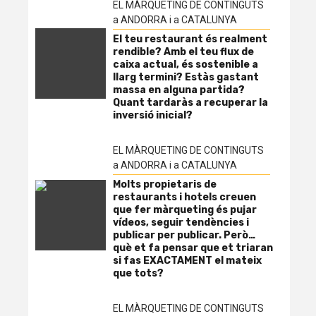
EL MÀRQUETING DE CONTINGUTS
a ANDORRA i a CATALUNYA
El teu restaurant és realment
rendible? Amb el teu flux de
caixa actual, és sostenible a
llarg termini? Estàs gastant
massa en alguna partida?
Quant tardaràs a recuperar la
inversió inicial?
EL MÀRQUETING DE CONTINGUTS
a ANDORRA i a CATALUNYA
Molts propietaris de
restaurants i hotels creuen
que fer màrqueting és pujar
vídeos, seguir tendències i
publicar per publicar. Però…
què et fa pensar que et triaran
si fas EXACTAMENT el mateix
que tots?
EL MÀRQUETING DE CONTINGUTS