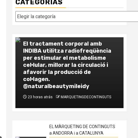
CATEGORÍAS
Categorías
EL MÀRQUETING DE CONTINGUTS a
ANDORRA i a CATALUNYA
El tractament corporal amb
INDIBA utilitza radiofreqüència
EL
per estimular el metabolisme
AN
cel·lular, millorar la circulació i
afavorir la producció de
Co
col·lagen.
la
@naturalbeautymileidy
vs
23 horas atrás
MARQUETINGDECONTINGUTS
1
EL MÀRQUETING DE CONTINGUTS
a ANDORRA i a CATALUNYA
e