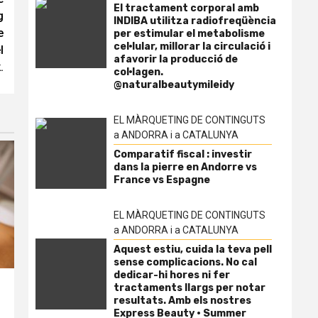
El tractament corporal amb
g
INDIBA utilitza radiofreqüència
e
per estimular el metabolisme
cel·lular, millorar la circulació i
l
afavorir la producció de
.
col·lagen.
@naturalbeautymileidy
EL MÀRQUETING DE CONTINGUTS
a ANDORRA i a CATALUNYA
Comparatif fiscal : investir
dans la pierre en Andorre vs
France vs Espagne
EL MÀRQUETING DE CONTINGUTS
a ANDORRA i a CATALUNYA
Aquest estiu, cuida la teva pell
sense complicacions. No cal
dedicar-hi hores ni fer
tractaments llargs per notar
resultats. Amb els nostres
Express Beauty · Summer