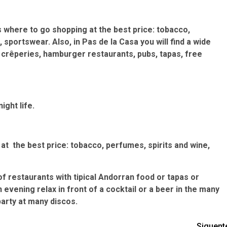
s where to go shopping at the best price: tobacco,
sportswear. Also, in Pas de la Casa you will find a wide
, crêperies, hamburger restaurants, pubs, tapas, free
ght life.
at the best price: tobacco, perfumes, spirits and wine,
of restaurants with tipical Andorran food or tapas or
vening relax in front of a cocktail or a beer in the many
party at many discos.
Siguent