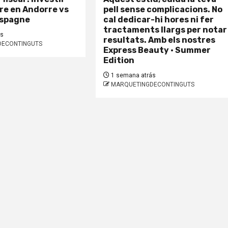
rre en Andorre vs
pell sense complicacions. No
Espagne
cal dedicar-hi hores ni fer
tractaments llargs per notar
ás
resultats. Amb els nostres
DECONTINGUTS
Express Beauty · Summer
Edition
1 semana atrás
MARQUETINGDECONTINGUTS