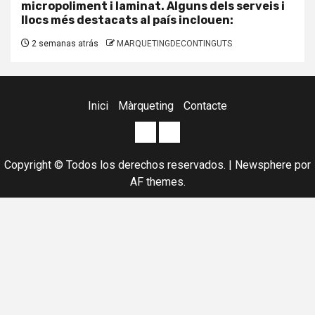
micropoliment i laminat. Alguns dels serveis i
llocs més destacats al país inclouen:
2 semanas atrás
MARQUETINGDECONTINGUTS
Inici
Màrqueting
Contacte
Posicionament
Agència
WEB
de
Copyright © Todos los derechos reservados.
|
Newsphere
por
a
Marketing
AF themes.
GOOGLE
digital
en
i
Anglès,
Marketing
Francès,
online
Espanyol
i
i
offline.
Català.
Gestió