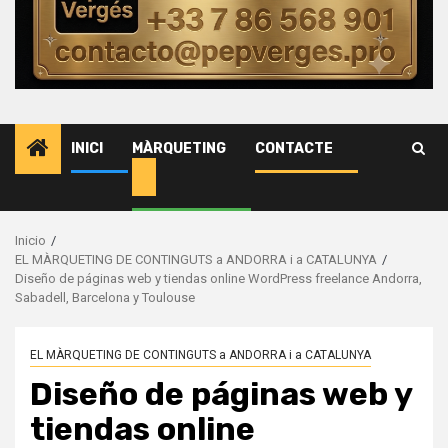
Advocats
Assessor
i
emprese
de
INICI
MÀRQUETING
CONTACTE
serveis.
Inicio
EL MÀRQUETING DE CONTINGUTS a ANDORRA i a CATALUNYA
Diseño de páginas web y tiendas online WordPress freelance Andorra,
Sabadell, Barcelona y Toulouse
EL MÀRQUETING DE CONTINGUTS a ANDORRA i a CATALUNYA
Diseño de páginas web y
tiendas online