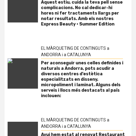
Aquest estiu, cuida la teva pell sense
complicacions. No cal dedicar-hi
hores ni fer tractaments llargs per
notar resultats. Amb els nostres
Express Beauty · Summer Edition
EL MÀRQUETING DE CONTINGUTS a
ANDORRA i a CATALUNYA
Per aconseguir unes celles definides i
naturals a Andorra, pots acudir a
diversos centres d’estètica
especialitzats en disseny,
micropoliment i laminat. Alguns dels
serveis i llocs més destacats al país
inclouen:
EL MÀRQUETING DE CONTINGUTS a
ANDORRA i a CATALUNYA
Avui hem estat al renovat Restaurant