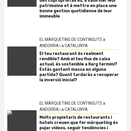
des copropriétaires, à valoriser leur
patrimoine et à mettre en place une
bonne gestion quotidienne de leur
immeuble
EL MÀRQUETING DE CONTINGUTS a
ANDORRA i a CATALUNYA
El teu restaurant és realment
rendible? Amb el teu flux de caixa
actual, és sostenible a llarg termini?
Estàs gastant massa en alguna
partida? Quant tardaràs a recuperar
la inversió inicial?
EL MÀRQUETING DE CONTINGUTS a
ANDORRA i a CATALUNYA
Molts propietaris de restaurants i
hotels creuen que fer màrqueting és
pujar vídeos, seguir tendències i