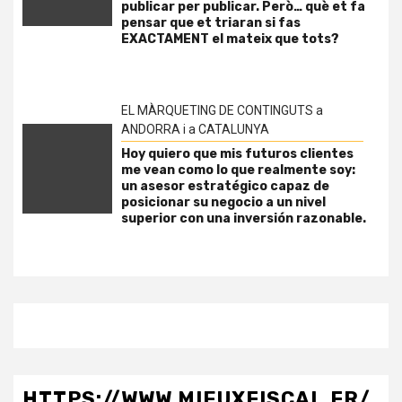
publicar per publicar. Però… què et fa
pensar que et triaran si fas
EXACTAMENT el mateix que tots?
EL MÀRQUETING DE CONTINGUTS a
ANDORRA i a CATALUNYA
Hoy quiero que mis futuros clientes
me vean como lo que realmente soy:
un asesor estratégico capaz de
posicionar su negocio a un nivel
superior con una inversión razonable.
HTTPS://WWW.MIEUXFISCAL.FR/