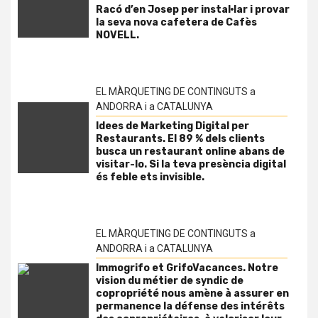
Racó d’en Josep per instal·lar i provar
la seva nova cafetera de Cafès
NOVELL.
EL MÀRQUETING DE CONTINGUTS a
ANDORRA i a CATALUNYA
Idees de Marketing Digital per
Restaurants. El 89 % dels clients
busca un restaurant online abans de
visitar-lo. Si la teva presència digital
és feble ets invisible.
EL MÀRQUETING DE CONTINGUTS a
ANDORRA i a CATALUNYA
Immogrifo et GrifoVacances. Notre
vision du métier de syndic de
copropriété nous amène à assurer en
permanence la défense des intérêts