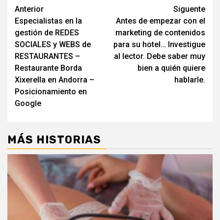
Navegación
Anterior
Siguente
Especialistas en la
Antes de empezar con el
de
gestión de REDES
marketing de contenidos
entradas
SOCIALES y WEBS de
para su hotel… Investigue
RESTAURANTES –
al lector. Debe saber muy
Restaurante Borda
bien a quién quiere
Xixerella en Andorra –
hablarle.
Posicionamiento en
Google
MÁS HISTORIAS