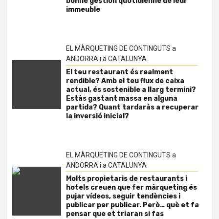
bonne gestion quotidienne de leur
immeuble
EL MÀRQUETING DE CONTINGUTS a
ANDORRA i a CATALUNYA
El teu restaurant és realment
rendible? Amb el teu flux de caixa
actual, és sostenible a llarg termini?
Estàs gastant massa en alguna
partida? Quant tardaràs a recuperar
la inversió inicial?
EL MÀRQUETING DE CONTINGUTS a
ANDORRA i a CATALUNYA
Molts propietaris de restaurants i
hotels creuen que fer màrqueting és
pujar vídeos, seguir tendències i
publicar per publicar. Però… què et fa
pensar que et triaran si fas