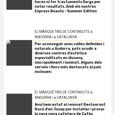
hores ni fer tractaments llargs per
notar resultats. Amb els nostres
Express Beauty · Summer Edition
EL MÀRQUETING DE CONTINGUTS a
ANDORRA i a CATALUNYA
Per aconseguir unes celles definides i
naturals a Andorra, pots acudir a
diversos centres d’estètica
especialitzats en disseny,
micropoliment i laminat. Alguns dels
serveis i llocs més destacats al país
inclouen:
EL MÀRQUETING DE CONTINGUTS a
ANDORRA i a CATALUNYA
Avui hem estat al renovat Restaurant
Racó d’en Josep per instal·lar i provar
la seva nova cafetera de Cafès