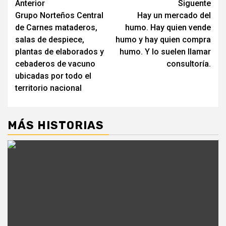
Navegación
Anterior
Siguente
Grupo Norteños Central
Hay un mercado del
de
de Carnes mataderos,
humo. Hay quien vende
entradas
salas de despiece,
humo y hay quien compra
plantas de elaborados y
humo. Y lo suelen llamar
cebaderos de vacuno
consultoría.
ubicadas por todo el
territorio nacional
MÁS HISTORIAS