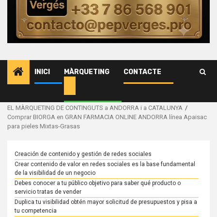
Advocats
Assessor
i
emprese
de
INICI
MÀRQUETING
CONTACTE
serveis.
Inicio
EL MÀRQUETING DE CONTINGUTS a ANDORRA i a CATALUNYA
Comprar BIORGA en GRAN FARMACIA ONLINE ANDORRA línea Apaisac
para pieles Mixtas-Grasas
Creación de contenido y gestión de redes sociales
Crear contenido de valor en redes sociales es la base fundamental
de la visibilidad de un negocio
Debes conocer a tu público objetivo para saber qué producto o
servicio tratas de vender
Duplica tu visibilidad obtén mayor solicitud de presupuestos y pisa a
tu competencia