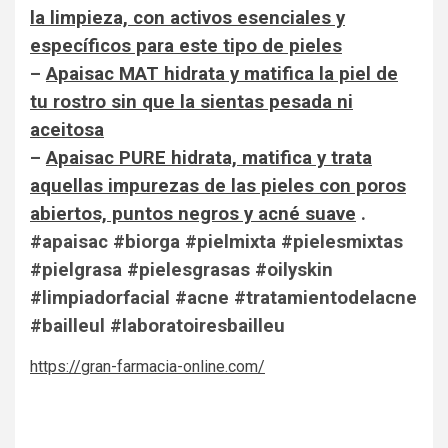
la limpieza, con activos esenciales y
específicos para este tipo de pieles
–
Apaisac MAT hidrata y matifica la piel de
tu rostro sin que la sientas pesada ni
aceitosa
–
Apaisac PURE hidrata, matifica y trata
aquellas impurezas de las pieles con poros
abiertos, puntos negros y acné suave
.
#apaisac #biorga #pielmixta #pielesmixtas
#pielgrasa #pielesgrasas #oilyskin
#limpiadorfacial #acne #tratamientodelacne
#bailleul #laboratoiresbailleu
https://gran-farmacia-online.com/