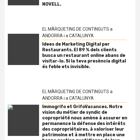
NOVELL.
EL MÀRQUETING DE CONTINGUTS a
ANDORRA i a CATALUNYA
Idees de Marketing Digital per
Restaurants. El 89 % dels clients
busca un restaurant online abans de
visitar-lo. Si la teva presència digital
és feble ets invisible.
EL MÀRQUETING DE CONTINGUTS a
ANDORRA i a CATALUNYA
Immogrifo et GrifoVacances. Notre
vision du métier de syndic de
copropriété nous amène à assurer en
permanence la défense des intérêts
des copropriétaires, à valoriser leur
patrimoine et à mettre en place une