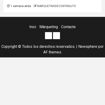
1 semana atrás
MARQUETINGDECONTINGUTS
Inici
Màrqueting
Contacte
Posicionament
Agència
WEB
de
Copyright © Todos los derechos reservados.
|
Newsphere
por
a
Marketing
AF themes.
GOOGLE
digital
en
i
Anglès,
Marketing
Francès,
online
Espanyol
i
i
offline.
Català.
Gestió
Especialistes
professional