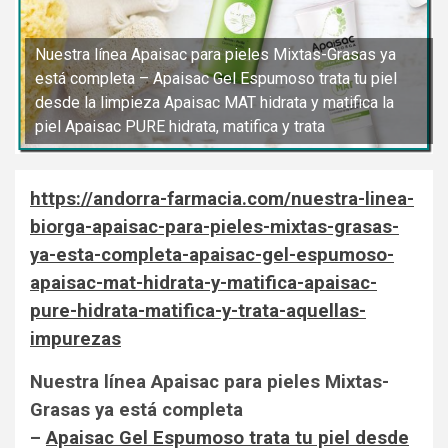
Nuestra línea Apaisac para pieles Mixtas-Grasas ya
está completa – Apaisac Gel Espumoso trata tu piel
desde la limpieza Apaisac MAT hidrata y matifica la
piel Apaisac PURE hidrata, matifica y trata
https://andorra-farmacia.com/nuestra-linea-
biorga-apaisac-para-pieles-mixtas-grasas-
ya-esta-completa-apaisac-gel-espumoso-
apaisac-mat-hidrata-y-matifica-apaisac-
pure-hidrata-matifica-y-trata-aquellas-
impurezas
Nuestra línea Apaisac para pieles Mixtas-
Grasas ya está completa
–
Apaisac Gel Espumoso trata tu piel desde