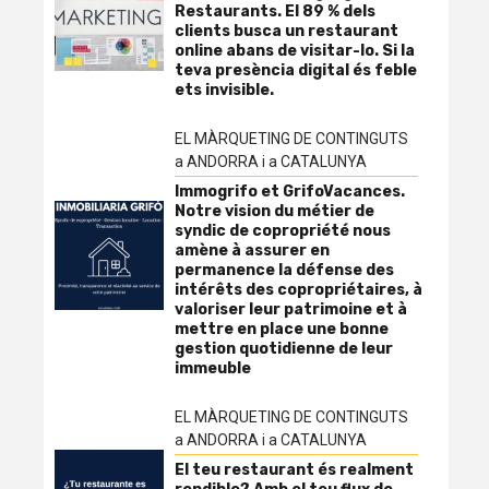
Restaurants. El 89 % dels
clients busca un restaurant
online abans de visitar-lo. Si la
teva presència digital és feble
ets invisible.
EL MÀRQUETING DE CONTINGUTS
a ANDORRA i a CATALUNYA
Immogrifo et GrifoVacances.
Notre vision du métier de
syndic de copropriété nous
amène à assurer en
permanence la défense des
intérêts des copropriétaires, à
valoriser leur patrimoine et à
mettre en place une bonne
gestion quotidienne de leur
immeuble
EL MÀRQUETING DE CONTINGUTS
a ANDORRA i a CATALUNYA
El teu restaurant és realment