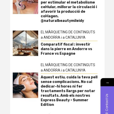
per estimular el metabolisme
cel·lular, millorar la circulació i
afavorir la producció de
col·lagen.
@naturalbeautymileidy
EL MÀRQUETING DE CONTINGUTS
a ANDORRA i a CATALUNYA
Comparatif fiscal : investir
dans la pierre en Andorre vs
France vs Espagne
EL MÀRQUETING DE CONTINGUTS
a ANDORRA i a CATALUNYA
Aquest estiu, cuida la teva pell
→
sense complicacions. No cal
dedicar-hi hores ni fer
tractaments llargs per notar
resultats. Amb els nostres
Contact Us
Express Beauty · Summer
Edition