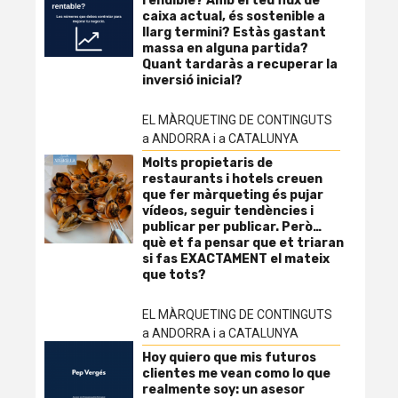
rendible? Amb el teu flux de
caixa actual, és sostenible a
llarg termini? Estàs gastant
massa en alguna partida?
Quant tardaràs a recuperar la
inversió inicial?
EL MÀRQUETING DE CONTINGUTS
a ANDORRA i a CATALUNYA
Molts propietaris de
restaurants i hotels creuen
que fer màrqueting és pujar
vídeos, seguir tendències i
publicar per publicar. Però…
què et fa pensar que et triaran
si fas EXACTAMENT el mateix
que tots?
EL MÀRQUETING DE CONTINGUTS
a ANDORRA i a CATALUNYA
Hoy quiero que mis futuros
clientes me vean como lo que
realmente soy: un asesor