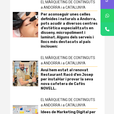
EL MÀRQUETING DE CONTINGUTS
a ANDORRA i a CATALUNYA
Per aconseguir unes celles
definides i naturals a Andorra,
pots acudir a diversos centres
d’estètica especialitzats en
disseny, micropoliment i
laminat. Alguns dels serveis i
llocs més destacats al país
inclouen:
EL MÀRQUETING DE CONTINGUTS
a ANDORRA i a CATALUNYA
Avui hem estat al renovat
Restaurant Racó d’en Josep
per instal·lar i provar la seva
nova cafetera de Cafès
NOVELL.
EL MÀRQUETING DE CONTINGUTS
a ANDORRA i a CATALUNYA
Idees de Marketing Digital per