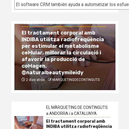
Categorías
RQUETING DE CONTINGUTS a
RA i a CATALUNYA
ractament corporal amb
A utilitza radiofreqüència
EL MÀRQUETING DE C
estimular el metabolisme
ANDORRA i a CATALU
ular, millorar la circulació i
rir la producció de
Comparatif fisc
agen.
la pierre en An
uralbeautymileidy
vs Espagne
s atrás
MARQUETINGDECONTINGUTS
1 semana atrás
M
EL MÀRQUETING DE CONTINGUTS
a ANDORRA i a CATALUNYA
El tractament corporal amb
INDIBA utilitza radiofreqüència