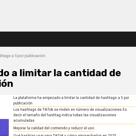
shtags a 5 por publicación
 a limitar la cantidad de
ión
La plataforma ha empezado a limitar la cantidad de hashtags a 5 por
publicación
Los hashtags de TikTok se miden en número de visualizaciones Es
decir el tamaño del hashtag indica todas las visualizaciones
acumuladas
Mejorar la calidad del contenido y reducir el uso
Qué hashtag usar para TikTok y cómo aprovecharlos en 2025