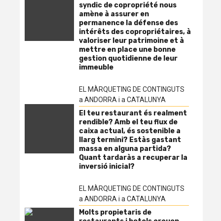
syndic de copropriété nous
amène à assurer en
permanence la défense des
intérêts des copropriétaires, à
valoriser leur patrimoine et à
mettre en place une bonne
gestion quotidienne de leur
immeuble
EL MÀRQUETING DE CONTINGUTS
a ANDORRA i a CATALUNYA
El teu restaurant és realment
rendible? Amb el teu flux de
caixa actual, és sostenible a
llarg termini? Estàs gastant
massa en alguna partida?
Quant tardaràs a recuperar la
inversió inicial?
EL MÀRQUETING DE CONTINGUTS
a ANDORRA i a CATALUNYA
Molts propietaris de