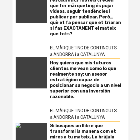
restaurants i hotels creuen
que fer màrqueting és pujar
vídeos, seguir tendències i
publicar per publicar. Però…
què et fa pensar que et triaran
si fas EXACTAMENT el mateix
que tots?
EL MÀRQUETING DE CONTINGUTS
a ANDORRA i a CATALUNYA
Hoy quiero que mis futuros
clientes me vean como lo que
realmente soy: un asesor
estratégico capaz de
posicionar su negocio a un nivel
superior con una inversión
razonable.
EL MÀRQUETING DE CONTINGUTS
a ANDORRA i a CATALUNYA
Si busques un llibre que
transformi la manera com et
mires a tu mateix, La brújula