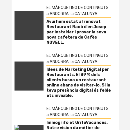
EL MÀRQUETING DE CONTINGUTS
a ANDORRA i a CATALUNYA
Avui hem estat al renovat
Restaurant Racó d’en Josep
per instal·lar i provar la seva
nova cafetera de Cafès
NOVELL.
EL MÀRQUETING DE CONTINGUTS
a ANDORRA i a CATALUNYA
Idees de Marketing Digital per
Restaurants. El 89 % dels
clients busca un restaurant
online abans de visitar-lo. Si la
teva presència digital és feble
ets invisible.
EL MÀRQUETING DE CONTINGUTS
a ANDORRA i a CATALUNYA
Immogrifo et GrifoVacances.
Notre vision du métier de