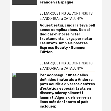
France vs Espagne
EL MÀRQUETING DE CONTINGUTS
a ANDORRA i a CATALUNYA
Aquest estiu, cuida la teva pell
sense complicacions. No cal
dedicar-hi hores ni fer
tractaments llargs per notar
resultats. Amb els nostres
Express Beauty · Summer
Edition
EL MÀRQUETING DE CONTINGUTS
a ANDORRA i a CATALUNYA
Per aconseguir unes celles
definides i naturals a Andorra,
pots acudir a diversos centres
d’estètica especialitzats en
disseny, micropoliment i
laminat. Alguns dels serveis i
llocs més destacats al país
inclouen: