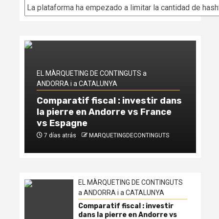
Categorías
EL
AN
Aq
se
EL MÀRQUETING DE CONTINGUTS a
de
ANDORRA i a CATALUNYA
tr
Comparatif fiscal : investir dans
re
la pierre en Andorre vs France
Ex
vs Espagne
Ed
7 días atrás
MARQUETINGDECONTINGUTS
7
EL MÀRQUETING DE CONTINGUTS
a ANDORRA i a CATALUNYA
Comparatif fiscal : investir
dans la pierre en Andorre vs